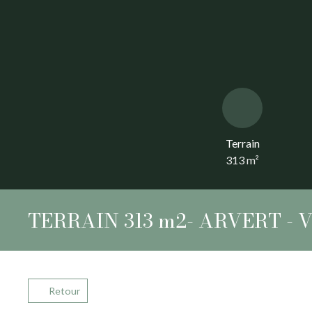
Terrain
313
m²
TERRAIN 313 m2- ARVERT - Viab
Retour