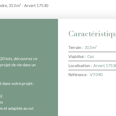
endre, 313 m² - Arvert 17530
Caractéristiq
Terrain
:
313
m²
Viabilisé
:
Oui
 20 lots, découvrez ce
 projet de vie dans un
Localisation
:
Arvert 1753
Référence
:
VT090
té dans votre projet :
x)
es
e et adaptée au sol