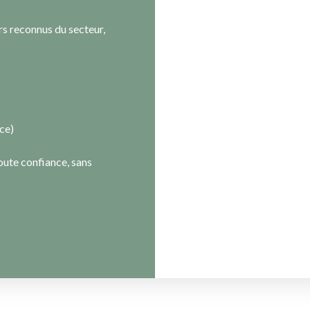
rs reconnus du secteur,
nce)
oute confiance, sans