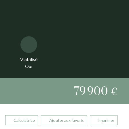
Viabilisé
Oui
79 900
€
Calculatrice
Ajouter aux favoris
Imprimer