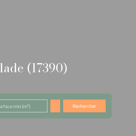
lade (17390)
Rechercher
urface min (m²)