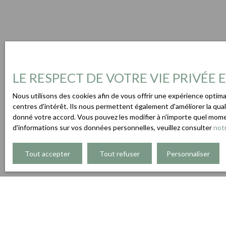
LE RESPECT DE VOTRE VIE PRIVÉE
Nous utilisons des cookies afin de vous offrir une expérience opti
centres d'intérêt. Ils nous permettent également d'améliorer la qual
donné votre accord. Vous pouvez les modifier à n'importe quel momen
d'informations sur vos données personnelles, veuillez consulter
notr
Tout accepter
Tout refuser
Personnaliser
Type d'affichage
Trier par
Galerie
Pertinence