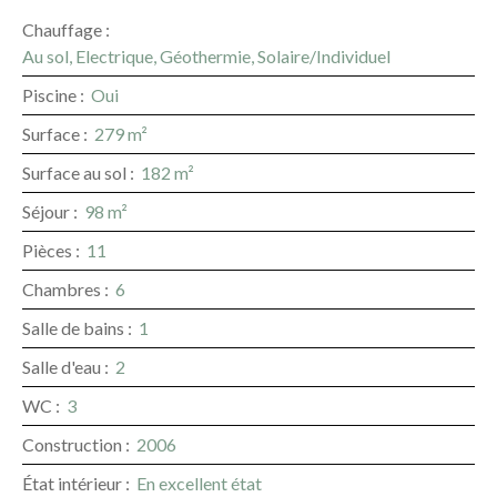
Chauffage
:
Au sol, Electrique, Géothermie, Solaire/Individuel
Piscine
:
Oui
Surface
:
279
m²
Surface au sol
:
182
m²
Séjour
:
98
m²
Pièces
:
11
Chambres
:
6
Salle de bains
:
1
Salle d'eau
:
2
WC
:
3
Construction
:
2006
État intérieur
:
En excellent état