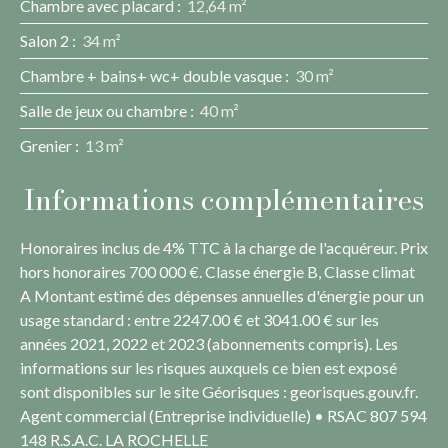
Chambre avec placard
:
12,64 m²
Salon 2
:
34 m²
Chambre + bains+ wc+ double vasque
:
30 m²
Salle de jeux ou chambre
:
40 m²
Grenier
:
13 m²
Informations complémentaires
Honoraires inclus de 4% TTC à la charge de l'acquéreur. Prix
hors honoraires 700 000 €. Classe énergie B, Classe climat
A Montant estimé des dépenses annuelles d'énergie pour un
usage standard : entre 2247.00 € et 3041.00 € sur les
années 2021, 2022 et 2023 (abonnements compris). Les
informations sur les risques auxquels ce bien est exposé
sont disponibles sur le site Géorisques : georisques.gouv.fr.
Agent commercial (Entreprise individuelle) • RSAC 807 594
148 R.S.A.C. LA ROCHELLE