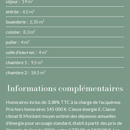
séjour
:
19 m²
entrée
:
4,5 m²
buanderie
:
2,35 m²
cuisine
:
8,3 m²
palier
:
4 m²
salle d'eau+wc
:
4 m²
chambre 1
:
9,5 m²
chambre 2
:
18,5 m²
Informations complémentaires
Honoraires inclus de 3.38% TTC à la charge de l'acquéreur.
Prix hors honoraires 145 000 €. Classe énergie E, Classe
climat B Montant moyen estimé des dépenses annuelles
d'énergie pour un usage standard, établi à partir des prix de
l'énergie de l'année 2023 : entre 1770.00 et 2420.00 €. Les