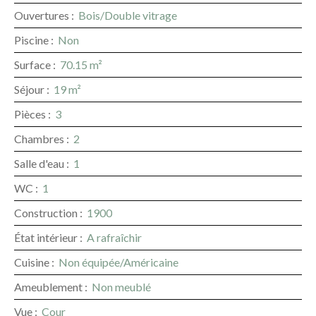
Ouvertures
:
Bois/Double vitrage
Piscine
:
Non
Surface
:
70.15
m²
Séjour
:
19
m²
Pièces
:
3
Chambres
:
2
Salle d'eau
:
1
WC
:
1
Construction
:
1900
État intérieur
:
A rafraîchir
Cuisine
:
Non équipée/Américaine
Ameublement
:
Non meublé
Vue
:
Cour