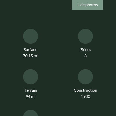
+ de photos
Surface
Pièces
70.15
m²
3
Terrain
Construction
94
m²
1900