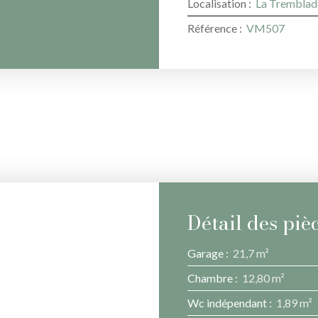
Localisation
:
La Tremblad
Référence
:
VM507
Détail des piè
Garage
:
21,7 m²
Chambre
:
12,80 m²
Wc indépendant
:
1,89 m²