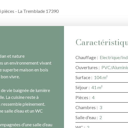
4 pièces - La Tremblade 17390
Caractéristiq
an et nature
Chauffage
:
Electrique/Ind
ns un environnement vivant
Ouvertures
:
PVC/Alumini
te superbe maison en bois
 bon vivre.
Surface
:
104
m²
Séjour
:
41
m²
e de vie baignée de lumière
e. La cuisine reste à
Pièces
:
4
us ressemble pleinement.
Chambres
:
3
e salle d’eau et un WC
Salle d'eau
:
2
ompagnées d’une salle d’eau
WC
:
2