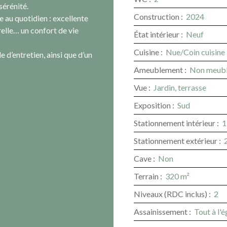
sérénité.
Construction
:
2024
 au quotidien : excellente
elle… un confort de vie
État intérieur
:
Neuf
Cuisine
:
Nue/Coin cuisine
e d’entretien, ainsi que d’un
Ameublement
:
Non meub
Vue
:
Jardin, terrasse
Exposition
:
Sud
Stationnement intérieur
:
1
Stationnement extérieur
:
Cave
:
Non
Terrain
:
320
m²
Niveaux (RDC inclus)
:
2
Assainissement
:
Tout à l'