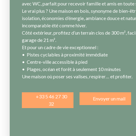
avec WC, parfait pour recevoir famille et amis en toute 
Le vrai plus ? Une maison en bois, synonyme de bien-être
isolation, économies d’énergie, ambiance douce et natur
incomparable été comme hiver.
Côté extérieur, profitez d’un terrain clos de 300 m², facil
garage de 21 m².
Et pour un cadre de vie exceptionnel :
Pistes cyclables à proximité immédiate
Centre-ville accessible à pied
Plages, océan et forêt à seulement 10 minutes
Une maison où poser ses valises, respirer… et profiter.
+33 5 46 27 30
Envoyer un mail
32