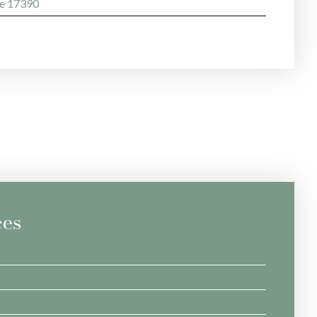
e 17390
ces