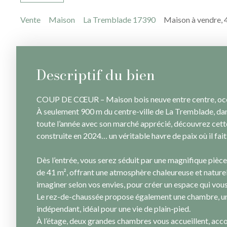
Vente
Maison
La Tremblade 17390
Maison à vendre, 
Descriptif du bien
COUP DE CŒUR – Maison bois neuve entre centre, océ
À seulement 900 m du centre-ville de La Tremblade, da
toute l’année avec son marché apprécié, découvrez cet
construite en 2024… un véritable havre de paix où il fait
Dès l’entrée, vous serez séduit par une magnifique pièc
de 41 m², offrant une atmosphère chaleureuse et naturell
imaginer selon vos envies, pour créer un espace qui vo
Le rez-de-chaussée propose également une chambre, un
indépendant, idéal pour une vie de plain-pied.
À l’étage, deux grandes chambres vous accueillent, acc