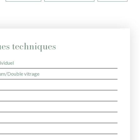
ues techniques
ividuel
um/Double vitrage