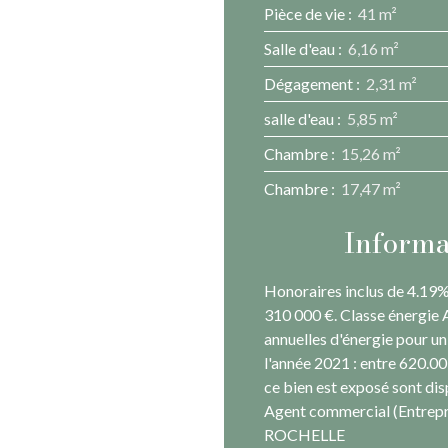
Pièce de vie
:
41 m²
Salle d'eau
:
6,16 m²
Dégagement
:
2,31 m²
salle d'eau
:
5,85 m²
Chambre
:
15,26 m²
Chambre
:
17,47 m²
Informa
Honoraires inclus de 4.19% 
310 000 €. Classe énergie
annuelles d'énergie pour un 
l'année 2021 : entre 620.00
ce bien est exposé sont dis
Agent commercial (Entrepri
ROCHELLE