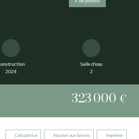
+ de photos
onstruction
Salle d'eau
2024
2
323 000
€
Calculatrice
Ajouter aux favoris
Imprimer