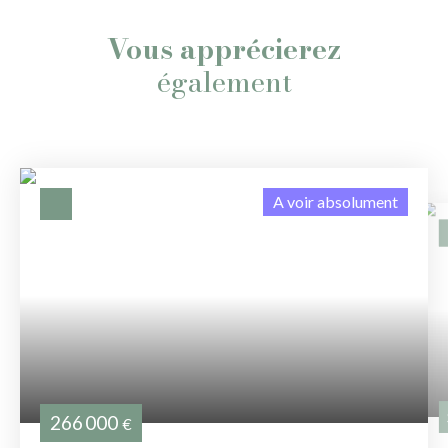
Vous apprécierez
également
A voir absolument
266 000
€