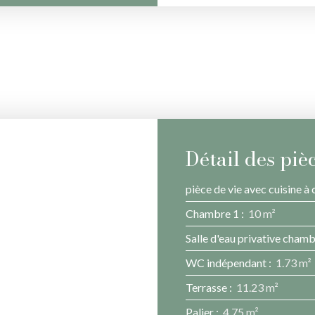
Détail des piè
pièce de vie avec cuisine à 
Chambre 1
:
10 m²
Salle d'eau privative chamb
WC indépendant
:
1.73 m²
Terrasse
:
11.23 m²
Palier
:
4.75 m²