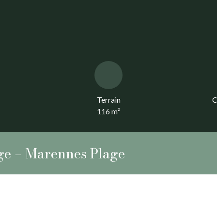
Terrain
C
116
m²
ge – Marennes Plage