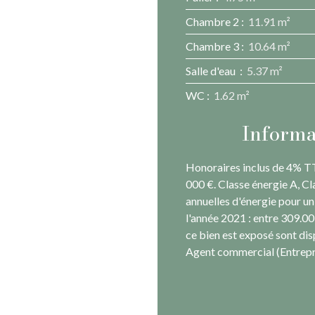
Chambre 2
:
11.91 m²
Chambre 3
:
10.64 m²
Salle d'eau
:
5.37 m²
WC
:
1.62 m²
Informa
Honoraires inclus de 4% TT
000 €. Classe énergie A, 
annuelles d'énergie pour un 
l'année 2021 : entre 309.00
ce bien est exposé sont dis
Agent commercial (Entrepri