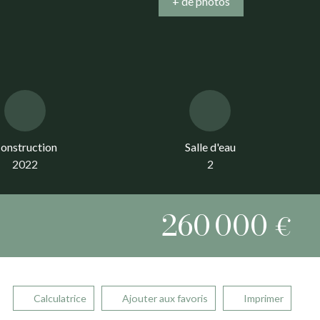
+ de photos
onstruction
Salle d'eau
2022
2
260 000
€
Calculatrice
Ajouter aux favoris
Imprimer