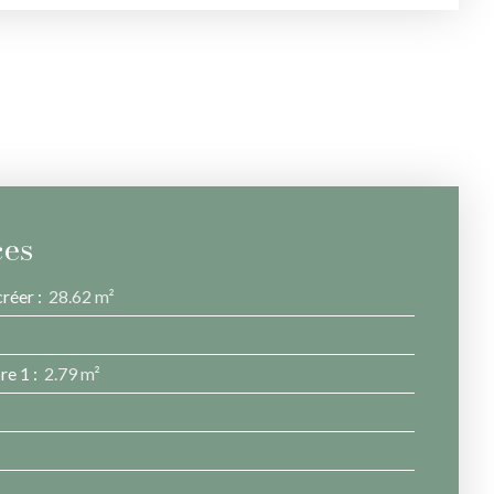
ces
créer
:
28.62 m²
re 1
:
2.79 m²