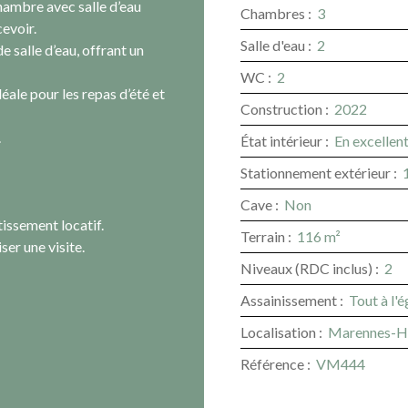
chambre avec salle d’eau
Chambres
:
3
cevoir.
Salle d'eau
:
2
 salle d’eau, offrant un
WC
:
2
déale pour les repas d’été et
Construction
:
2022
.
État intérieur
:
En excellent
Stationnement extérieur
:
Cave
:
Non
issement locatif.
Terrain
:
116
m²
er une visite.
Niveaux (RDC inclus)
:
2
Assainissement
:
Tout à l'
Localisation
:
Marennes-H
Référence
:
VM444