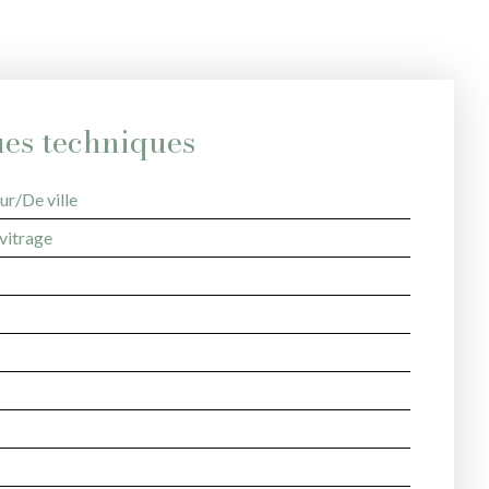
ues techniques
ur/De ville
vitrage