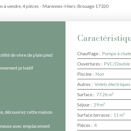
n à vendre, 4 pièces - Marennes-Hiers-Brouage 17320
Caractéristiq
Chauffage
:
Pompe à chale
ilité de vivre de plain pied
Ouvertures
:
PVC/Double 
onnement privatif
Piscine
:
Non
Autres
:
Volets électriques
Surface
:
77.26
m²
Séjour
:
29
m²
, découvrez cette maison
Surface terrasse
:
11
m²
Pièces
:
4
umineuse avec emplacement