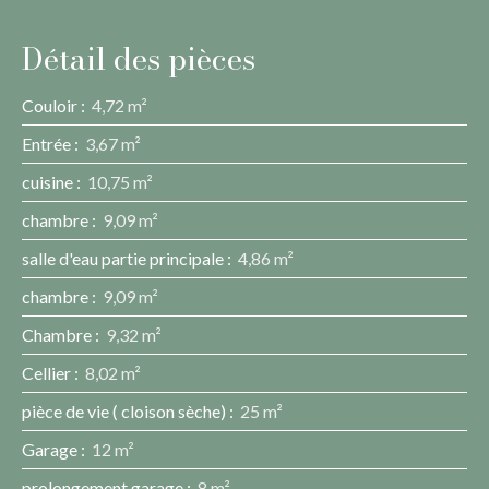
Détail des pièces
Couloir
:
4,72 m²
Entrée
:
3,67 m²
cuisine
:
10,75 m²
chambre
:
9,09 m²
salle d'eau partie principale
:
4,86 m²
chambre
:
9,09 m²
Chambre
:
9,32 m²
Cellier
:
8,02 m²
pièce de vie ( cloison sèche)
:
25 m²
Garage
:
12 m²
prolongement garage
:
8 m²