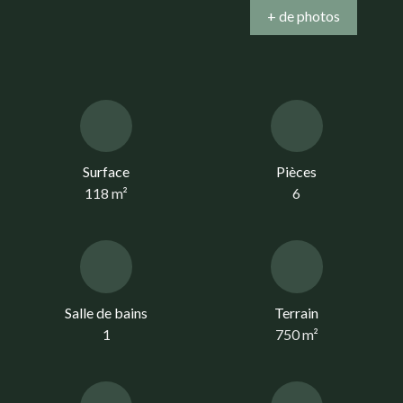
+ de photos
Surface
Pièces
118
m²
6
Salle de bains
Terrain
1
750
m²