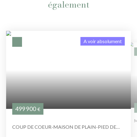
également
A voir absolument
499 900
€
M
COUP DE COEUR-MAISON DE PLAIN-PIED DE
134 M2 SUR 1099 M2 DE TERRAIN-GARAGE 50