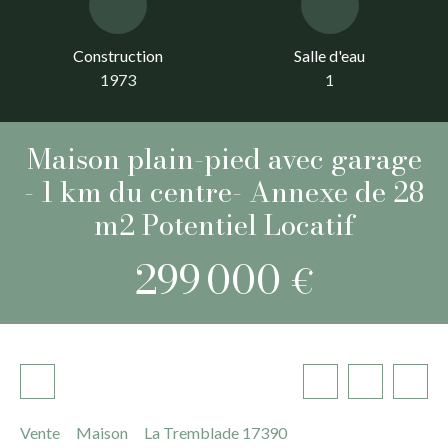
Construction
Salle d'eau
1973
1
Maison plain-pied avec garage
- 1 km du centre- Annexe de 28
m2 Potentiel Locatif
299 000
€
Vente
Maison
La Tremblade 17390