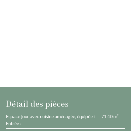
Détail des pièces
Espace jour avec cuisine aménagée, équipée +
71,40 m²
Entrée
: