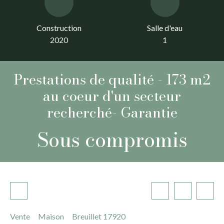
Construction
Salle d'eau
2020
1
Prestations de qualité - 173 m2
au coeur d'un secteur
recherché- Garantie
Sous compromis
Vente
Maison
Breuillet 17920