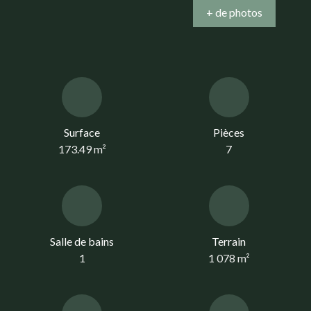
+ de photos
Surface
Pièces
173.49
m²
7
Salle de bains
Terrain
1
1 078
m²