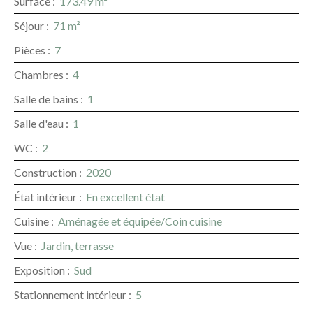
Surface
:
173.49
m²
Séjour
:
71
m²
Pièces
:
7
Chambres
:
4
Salle de bains
:
1
Salle d'eau
:
1
WC
:
2
Construction
:
2020
État intérieur
:
En excellent état
Cuisine
:
Aménagée et équipée/Coin cuisine
Vue
:
Jardin, terrasse
Exposition
:
Sud
Stationnement intérieur
:
5