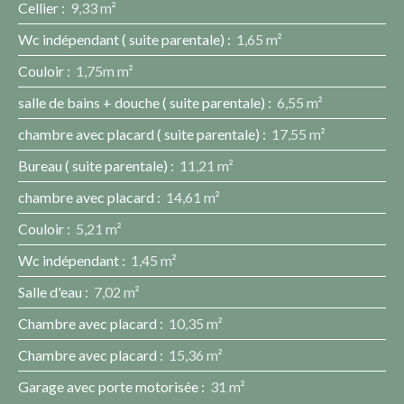
Cellier
:
9,33 m²
Wc indépendant ( suite parentale)
:
1,65 m²
Couloir
:
1,75m m²
salle de bains + douche ( suite parentale)
:
6,55 m²
chambre avec placard ( suite parentale)
:
17,55 m²
Bureau ( suite parentale)
:
11,21 m²
chambre avec placard
:
14,61 m²
Couloir
:
5,21 m²
Wc indépendant
:
1,45 m²
Salle d'eau
:
7,02 m²
Chambre avec placard
:
10,35 m²
Chambre avec placard
:
15,36 m²
Garage avec porte motorisée
:
31 m²