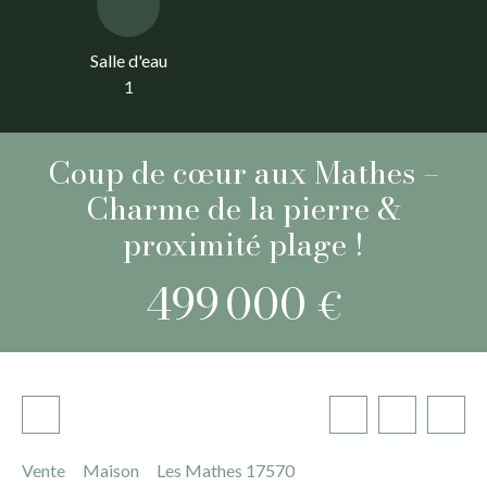
Salle d'eau
1
Coup de cœur aux Mathes –
Charme de la pierre &
proximité plage !
499 000
€
Vente
Maison
Les Mathes 17570