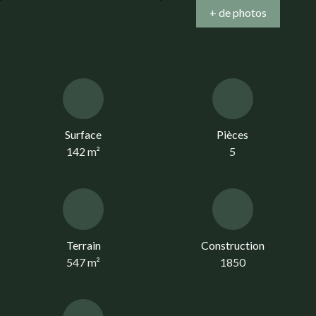
+ de photos
Surface
Pièces
142
m²
5
Terrain
Construction
547
m²
1850