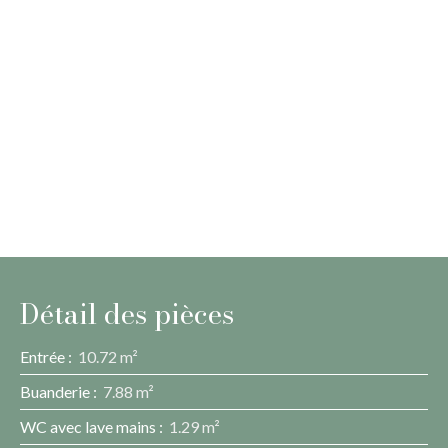
Détail des pièces
Entrée
:
10.72 m²
Buanderie
:
7.88 m²
WC avec lave mains
:
1.29 m²