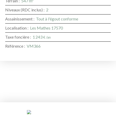
Terrain
:
547
m²
Niveaux (RDC inclus)
:
2
Assainissement
:
Tout à l'égout conforme
Localisation
:
Les Mathes 17570
Taxe foncière
:
1 243
€ /an
Référence
:
VM366