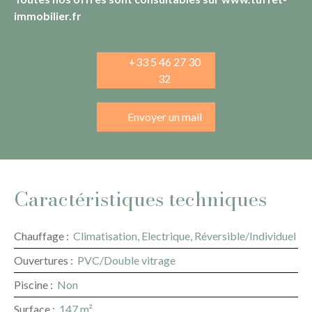
immobilier.fr
+33 5 46 27 30
32
Envoyer un mail
Caractéristiques techniques
Chauffage
:
Climatisation, Electrique, Réversible/Individuel
Ouvertures
:
PVC/Double vitrage
Piscine
:
Non
Surface
:
147
m²