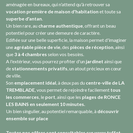
aménagée en bureaux, qui n'attend qu'à retrouver sa
vocation première de maison d'habitation
et toute sa
superbe d'antan
.
Un bien rare, au
charme authentique
, offrant un beau
potentiel pour créer une demeure de caractère.
Edifiée sur une belle superficie, la maison permet d'imaginer
une
agréable pièce de vie
, des
pièces de réception
, ainsi
que
3 à 4 chambres
selon vos besoins.
A l'extérieur, vous pourrez profiter d'un
jardinet
ainsi que
de
stationnements privatifs
, un atout précieux en cœur
de ville.
Son
emplacement idéal
, à deux pas du
centre-ville de LA
TREMBLADE
, vous permet de rejoindre facilement
tous
les commerces
, le
port
, ainsi que les
plages de RONCE
LES BAINS en seulement 10 minutes.
Un bien singulier, au potentiel remarquable, à
découvrir
ensemble sur place
Toutes nos offres sont consultables sur www.tuffet-