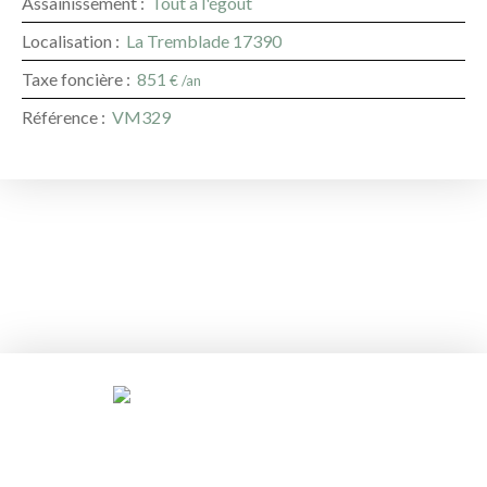
Assainissement
:
Tout à l'égout
Localisation
:
La Tremblade 17390
Taxe foncière
:
851
€ /an
Référence
:
VM329