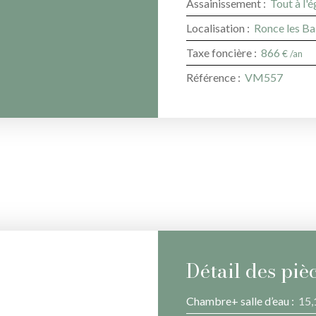
Assainissement
:
Tout à l'
Localisation
:
Ronce les B
Taxe foncière
:
866
€ /an
Référence
:
VM557
Détail des piè
Chambre+ salle d’eau
:
15,