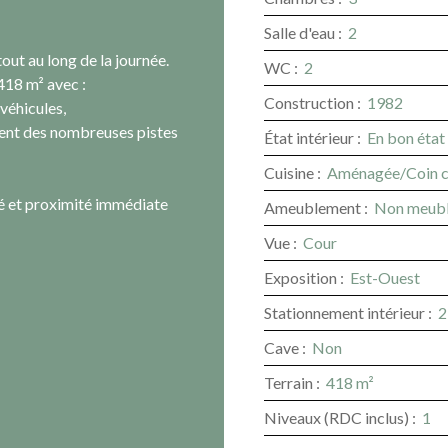
Salle d'eau
:
2
out au long de la journée.
WC
:
2
 418 m² avec :
Construction
:
1982
véhicules,
ement des nombreuses pistes
État intérieur
:
En bon état
Cuisine
:
Aménagée/Coin c
ité et proximité immédiate
Ameublement
:
Non meub
Vue
:
Cour
Exposition
:
Est-Ouest
Stationnement intérieur
:
2
Cave
:
Non
Terrain
:
418
m²
Niveaux (RDC inclus)
:
1