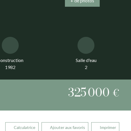
+ de photos
onstruction
Salle d'eau
1982
2
325 000
€
Calculatrice
Ajouter aux favoris
Imprimer