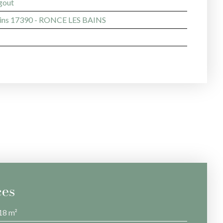
égout
ains 17390 - RONCE LES BAINS
ces
18 m²