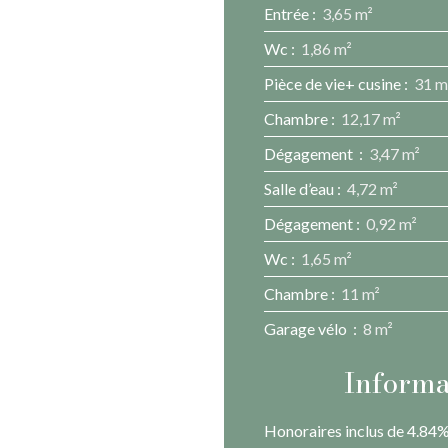
Entrée
:
3,65 m²
Wc
:
1,86 m²
Pièce de vie+ cusine
:
31 m
Chambre
:
12,17 m²
Dégagement
:
3,47 m²
Salle d’eau
:
4,72 m²
Dégagement
:
0,92 m²
Wc
:
1,65 m²
Chambre
:
11 m²
Garage vélo
:
8 m²
Informa
Honoraires inclus de 4.84% 