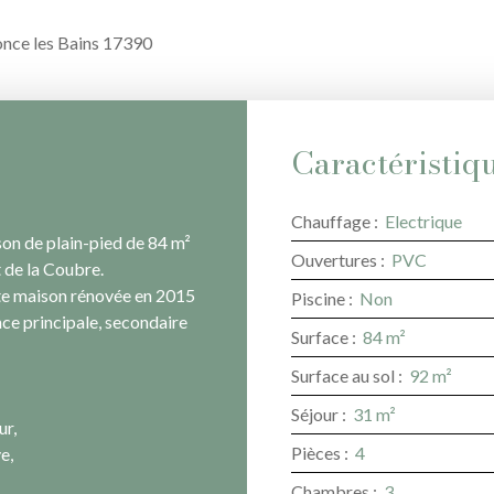
Ronce les Bains 17390
Caractéristiq
Chauffage
:
Electrique
on de plain-pied de 84 m²
Ouvertures
:
PVC
t de la Coubre.
tte maison rénovée en 2015
Piscine
:
Non
nce principale, secondaire
Surface
:
84
m²
Surface au sol
:
92
m²
Séjour
:
31
m²
ur,
Pièces
:
4
e,
Chambres
:
3