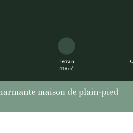
Terrain
C
418
m²
Charmante maison de plain-pied