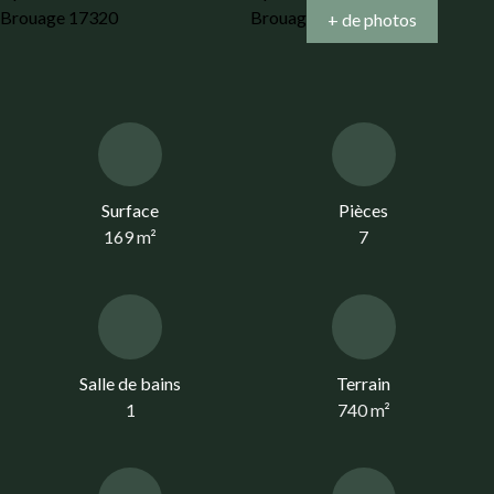
+ de photos
Surface
Pièces
169
m²
7
Salle de bains
Terrain
1
740
m²