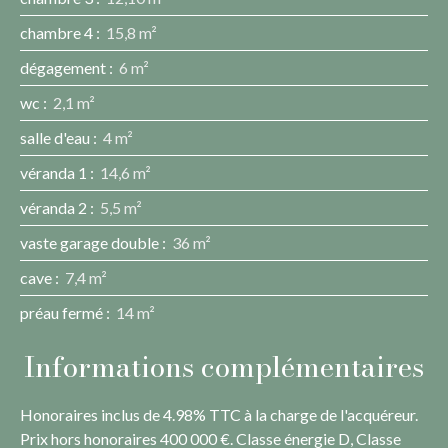
chambre 4
:
15,8 m²
dégagement
:
6 m²
wc
:
2,1 m²
salle d'eau
:
4 m²
véranda 1
:
14,6 m²
véranda 2
:
5,5 m²
vaste garage double
:
36 m²
cave
:
7,4 m²
préau fermé
:
14 m²
Informations complémentaires
Honoraires inclus de 4.98% TTC à la charge de l'acquéreur.
Prix hors honoraires 400 000 €. Classe énergie D, Classe