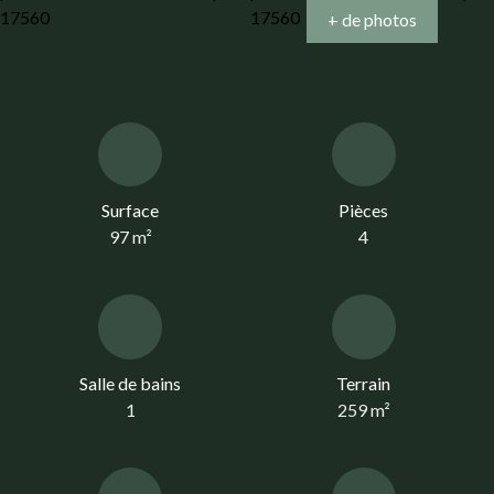
+ de photos
Surface
Pièces
97
m²
4
Salle de bains
Terrain
1
259
m²