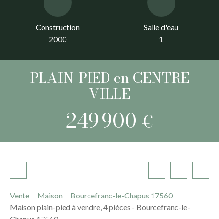
Construction
Salle d'eau
2000
1
PLAIN-PIED en CENTRE
VILLE
249 900
€
Vente
Maison
Bourcefranc-le-Chapus 17560
Maison plain-pied à vendre, 4 pièces - Bourcefranc-le-
Chapus 17560