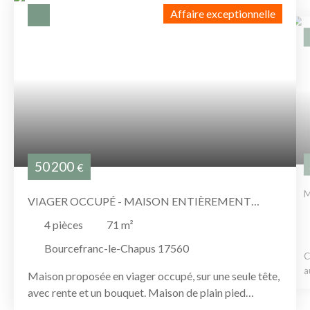
Affaire exceptionnelle
50 200
€
M
VIAGER OCCUPÉ - MAISON ENTIÈREMENT
RÉNOVÉE
4
pièces
71
m²
Bourcefranc-le-Chapus 17560
C
a
Maison proposée en viager occupé, sur une seule tête,
c
avec rente et un bouquet. Maison de plain pied
v
entièrement rénovée avec de beaux volumes à 700m