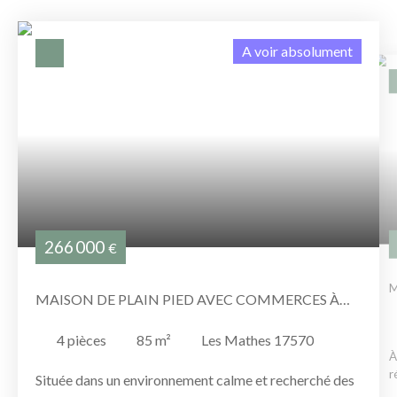
A voir absolument
266 000
€
M
MAISON DE PLAIN PIED AVEC COMMERCES À
PIED ET PLAGES À 6KM
4
pièces
85
m²
Les Mathes 17570
À
r
Située dans un environnement calme et recherché des
c