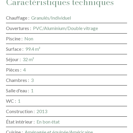
Caractéristiques techniques
Chauffage
:
Granulés/Individuel
Ouvertures
:
PVC/Aluminium/Double vitrage
Piscine
:
Non
Surface
:
99.4
m²
Séjour
:
32
m²
Pièces
:
4
Chambres
:
3
Salle d'eau
:
1
WC
:
1
Construction
:
2013
État intérieur
:
En bon état
Cuisine
:
Aménagée et équipée/Américaine