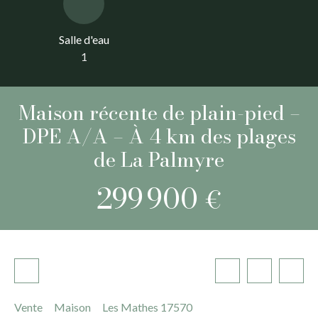
Salle d'eau
1
Maison récente de plain-pied –
DPE A/A – À 4 km des plages
de La Palmyre
299 900
€
Vente
Maison
Les Mathes 17570