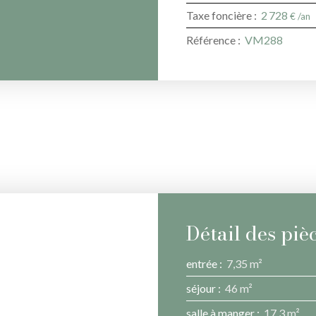
Taxe foncière
:
2 728
€ /an
Référence
:
VM288
Détail des piè
entrée
:
7,35 m²
séjour
:
46 m²
salle à manger
:
17.3 m²