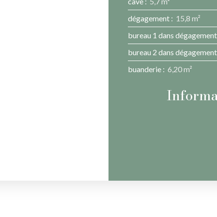
cave
:
5,7 m²
dégagement
:
15,8 m²
bureau 1 dans dégagement
bureau 2 dans dégagement
buanderie
:
6,20 m²
Informa