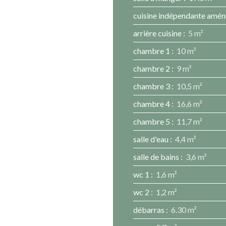
cuisine indépendante amén
arrière cuisine
:
5 m²
chambre 1
:
10 m²
chambre 2
:
9 m²
chambre 3
:
10,5 m²
chambre 4
:
16,6 m²
chambre 5
:
11,7 m²
salle d'eau
:
4,4 m²
salle de bains
:
3,6 m²
wc 1
:
1,6 m²
wc 2
:
1,2 m²
débarras
:
6.30 m²