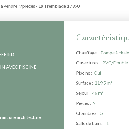
 à vendre, 9 pièces - La Tremblade 17390
Caractéristiq
Chauffage
:
Pompe à chale
N-PIED
Ouvertures
:
PVC/Double 
IN AVEC PISCINE
Piscine
:
Oui
Surface
:
219.5
m²
Séjour
:
46
m²
Pièces
:
9
Chambres
:
5
rant une architecture
Salle de bains
:
1