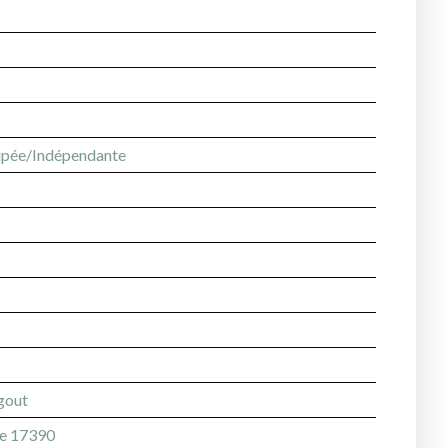
ipée/Indépendante
égout
e 17390