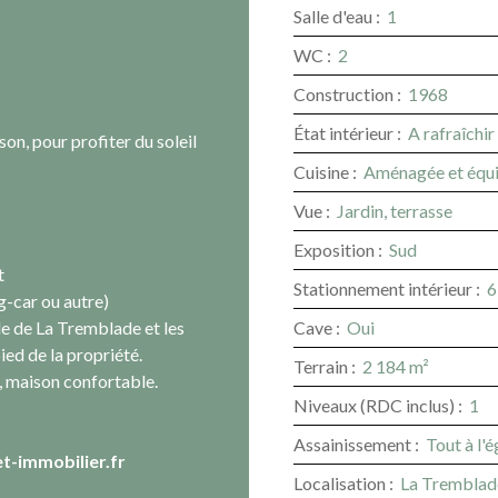
Salle d'eau
:
1
WC
:
2
Construction
:
1968
État intérieur
:
A rafraîchir
on, pour profiter du soleil
Cuisine
:
Aménagée et équ
Vue
:
Jardin, terrasse
Exposition
:
Sud
t
Stationnement intérieur
:
6
g-car ou autre)
le de La Tremblade et les
Cave
:
Oui
ied de la propriété.
Terrain
:
2 184
m²
, maison confortable.
Niveaux (RDC inclus)
:
1
Assainissement
:
Tout à l'
t-immobilier.fr
Localisation
:
La Tremblad