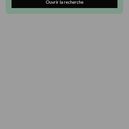
Ouvrir la recherche
Type d'offre
Vente
Type de bien
Maison
Localisation
Saint-Sornin (17600)
Budget max (€)
Surface min (m²)
Rechercher