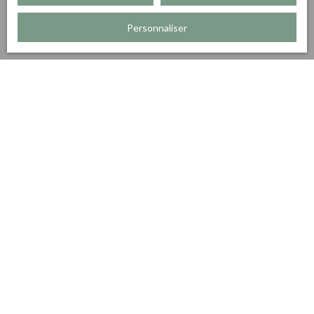
Personnaliser
Trier par
Créer une alerte
Pertinence
Coup de cœur