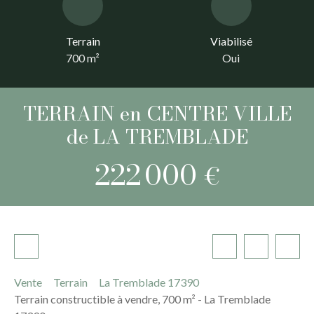
Terrain
Viabilisé
700
m²
Oui
TERRAIN en CENTRE VILLE
de LA TREMBLADE
222 000
€
Vente
Terrain
La Tremblade 17390
Terrain constructible à vendre, 700 m² - La Tremblade