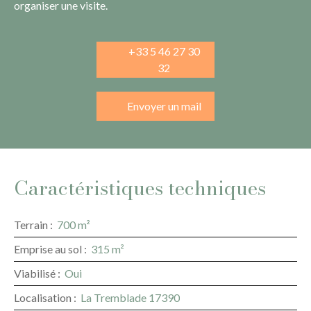
organiser une visite.
+33 5 46 27 30
32
Envoyer un mail
Caractéristiques techniques
Terrain
:
700
m²
Emprise au sol
:
315
m²
Viabilisé
:
Oui
Localisation
:
La Tremblade 17390