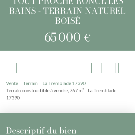
TOUT PROCHE RONCE LES
BAINS - TERRAIN NATUREL
BOISÉ
65 000
€
Vente
Terrain
La Tremblade 17390
Terrain constructible à vendre, 767 m² - La Tremblade
17390
Descriptif du bien