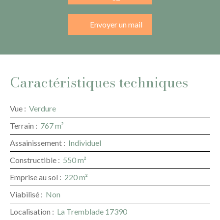
Envoyer un mail
Caractéristiques techniques
Vue
:
Verdure
Terrain
:
767
m²
Assainissement
:
Individuel
Constructible
:
550
m²
Emprise au sol
:
220
m²
Viabilisé
:
Non
Localisation
:
La Tremblade 17390