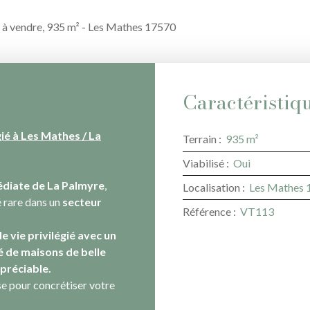
e à vendre, 935 m² - Les Mathes 17570
Caractéristiq
ié à Les Mathes / La
Terrain
:
935
m²
Viabilisé
:
Oui
diate de La Palmyre
,
Localisation
:
Les Mathes 
é rare dans un
secteur
Référence
:
VT113
e vie privilégié avec un
 de maisons de belle
ppréciable.
ase pour concrétiser votre