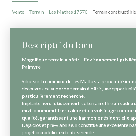
Vente
Terrain
Les Mathes 17570
Terrain constructibl
Descriptif du bien
Magnifique terrain à bâtir – Environnement privilég
Palmyre
Situé sur la commune de Les Mathes, à
proximité immé
découvrez ce
superbe terrain à bâtir
, une opportunit
particulièrement recherché
.
Implanté
hors lotissement
, ce terrain offre
un cadre d
environnement très calme et un voisinage composé
qualité, garantissant une harmonie résidentielle a
Déjà clos et pré-viabilisé, il constitue une excellente b
projet immobilier en toute sérénité.