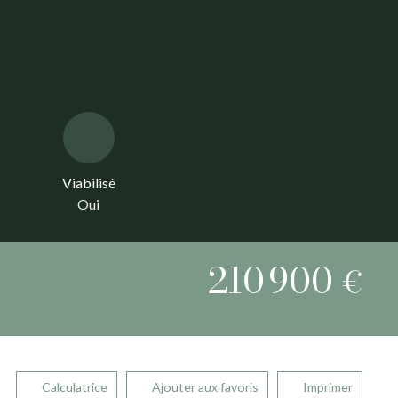
Viabilisé
Oui
210 900
€
Calculatrice
Ajouter aux favoris
Imprimer