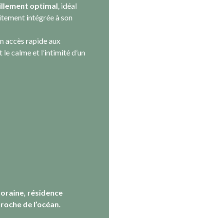
eillement optimal
, idéal
aitement intégrée à son
un accès rapide aux
e calme et l’intimité d’un
mporaine, résidence
proche de l’océan.